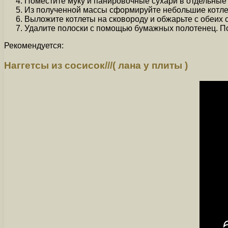
Поместите муку и панировочные сухари в отдельные м
Из полученной массы сформируйте небольшие котлеты
Выложите котлеты на сковороду и обжарьте с обеих 
Удалите полоски с помощью бумажных полотенец. По
Рекомендуется:
Наггетсы из сосисок///( лана у плиты )