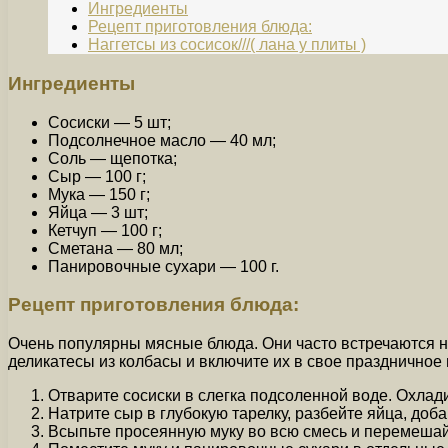
Ингредиенты
Рецепт приготовления блюда:
Наггетсы из сосисок///( лана у плиты )
Ингредиенты
Сосиски — 5 шт;
Подсолнечное масло — 40 мл;
Соль — щепотка;
Сыр — 100 г;
Мука — 150 г;
Яйца — 3 шт;
Кетчуп — 100 г;
Сметана — 80 мл;
Панировочные сухари — 100 г.
Рецепт приготовления блюда:
Очень популярны мясные блюда. Они часто встречаются 
деликатесы из колбасы и включите их в свое праздничное
Отварите сосиски в слегка подсоленной воде. Охлад
Натрите сыр в глубокую тарелку, разбейте яйца, доба
Всыпьте просеянную муку во всю смесь и перемешай