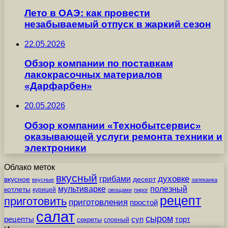
Лето в ОАЭ: как провести
незабываемый отпуск в жаркий сезон
22.05.2026
Обзор компании по поставкам
лакокрасочных материалов
«Дарфарбен»
20.05.2026
Обзор компании «Технобытсервис»
оказывающей услуги ремонта техники и
электроники
Облако меток
вкусный
грибами
духовке
вкусное
десерт
вкусные
запеканка
мультиварке
полезный
котлеты
курицей
овощами
пирог
рецепт
приготовить
приготовления
простой
салат
сыром
рецепты
суп
торт
секреты
слоеный