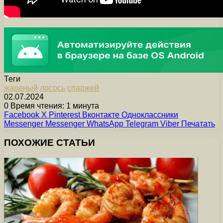
Теги
жареный
лосось
спаржей
02.07.2024
0
Время чтения: 1 минута
Facebook
X
Pinterest
Вконтакте
Одноклассники
Messenger
Messenger
WhatsApp
Telegram
Viber
Печатать
ПОХОЖИЕ СТАТЬИ