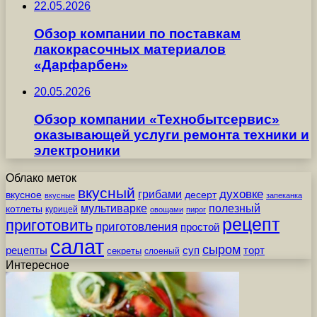
22.05.2026
Обзор компании по поставкам
лакокрасочных материалов
«Дарфарбен»
20.05.2026
Обзор компании «Технобытсервис»
оказывающей услуги ремонта техники и
электроники
Облако меток
вкусный
грибами
духовке
вкусное
десерт
вкусные
запеканка
мультиварке
полезный
котлеты
курицей
овощами
пирог
рецепт
приготовить
приготовления
простой
салат
сыром
рецепты
суп
торт
секреты
слоеный
Интересное