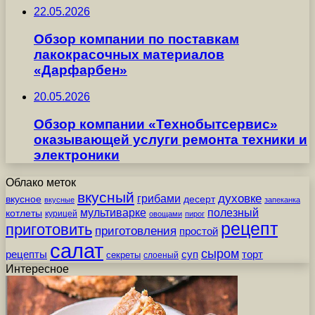
22.05.2026
Обзор компании по поставкам
лакокрасочных материалов
«Дарфарбен»
20.05.2026
Обзор компании «Технобытсервис»
оказывающей услуги ремонта техники и
электроники
Облако меток
вкусный
грибами
духовке
вкусное
десерт
вкусные
запеканка
мультиварке
полезный
котлеты
курицей
овощами
пирог
рецепт
приготовить
приготовления
простой
салат
сыром
рецепты
суп
торт
секреты
слоеный
Интересное