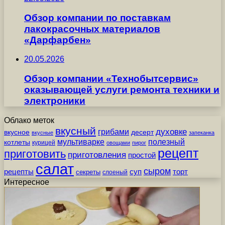
Обзор компании по поставкам
лакокрасочных материалов
«Дарфарбен»
20.05.2026
Обзор компании «Технобытсервис»
оказывающей услуги ремонта техники и
электроники
Облако меток
вкусный
грибами
духовке
вкусное
десерт
вкусные
запеканка
мультиварке
полезный
котлеты
курицей
овощами
пирог
рецепт
приготовить
приготовления
простой
салат
сыром
рецепты
суп
торт
секреты
слоеный
Интересное