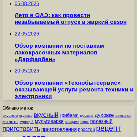
05.08.2026
Лето в ОАЭ: как провести
незабываемый отпуск в жаркий сезон
22.05.2026
Обзор компании по поставкам
лакокрасочных материалов
«Дарфарбен»
20.05.2026
Обзор компании «Технобытсервис»
оказывающей услуги ремонта техники и
электроники
Облако меток
вкусный
грибами
духовке
вкусное
десерт
вкусные
запеканка
мультиварке
полезный
котлеты
курицей
овощами
пирог
рецепт
приготовить
приготовления
простой