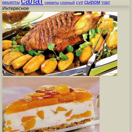
салат
сыром
рецепты
суп
торт
секреты
слоеный
Интересное