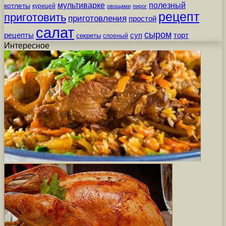
мультиварке
полезный
котлеты
курицей
овощами
пирог
рецепт
приготовить
приготовления
простой
салат
сыром
рецепты
суп
торт
секреты
слоеный
Интересное