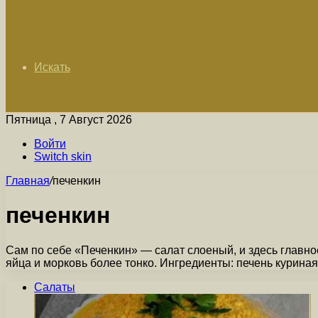
Искать
Пятница , 7 Август 2026
Войти
Switch skin
Главная
/
печенкин
печенкин
Сам по себе «Печенкин» — салат слоеный, и здесь главн
яйца и морковь более тонко. Ингредиенты: печень курина
Салаты