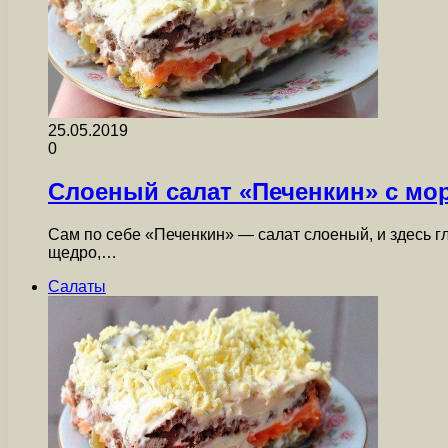
25.05.2019
0
Слоеный салат «Печенкин» с м
Сам по себе «Печенкин» — салат слоеный, и здесь 
щедро,…
Салаты