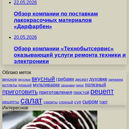
22.05.2026
Обзор компании по поставкам
лакокрасочных материалов
«Дарфарбен»
20.05.2026
Обзор компании «Технобытсервис»
оказывающей услуги ремонта техники и
электроники
Облако меток
вкусный
грибами
духовке
вкусное
десерт
вкусные
запеканка
мультиварке
полезный
котлеты
курицей
овощами
пирог
рецепт
приготовить
приготовления
простой
салат
сыром
рецепты
суп
торт
секреты
слоеный
Интересное