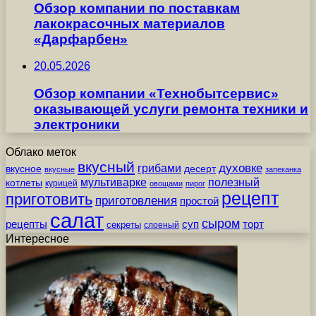
Обзор компании по поставкам
лакокрасочных материалов
«Дарфарбен»
20.05.2026
Обзор компании «Технобытсервис»
оказывающей услуги ремонта техники и
электроники
Облако меток
вкусный
грибами
духовке
вкусное
десерт
вкусные
запеканка
мультиварке
полезный
котлеты
курицей
овощами
пирог
рецепт
приготовить
приготовления
простой
салат
сыром
рецепты
суп
торт
секреты
слоеный
Интересное