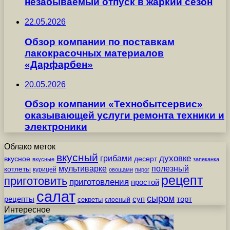
незабываемый отпуск в жаркий сезон
22.05.2026
Обзор компании по поставкам
лакокрасочных материалов
«Дарфарбен»
20.05.2026
Обзор компании «Технобытсервис»
оказывающей услуги ремонта техники и
электроники
Облако меток
вкусный
грибами
духовке
вкусное
десерт
вкусные
запеканка
мультиварке
полезный
котлеты
курицей
овощами
пирог
рецепт
приготовить
приготовления
простой
салат
сыром
рецепты
суп
торт
секреты
слоеный
Интересное