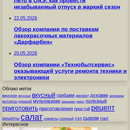
Лето в ОАЭ: как провести
незабываемый отпуск в жаркий сезон
22.05.2026
Обзор компании по поставкам
лакокрасочных материалов
«Дарфарбен»
20.05.2026
Обзор компании «Технобытсервис»
оказывающей услуги ремонта техники и
электроники
Облако меток
вкусный
грибами
духовке
вкусное
десерт
вкусные
запеканка
мультиварке
полезный
котлеты
курицей
овощами
пирог
рецепт
приготовить
приготовления
простой
салат
сыром
рецепты
суп
торт
секреты
слоеный
Интересное