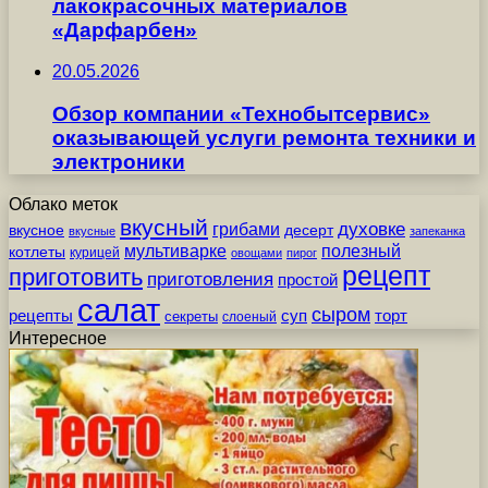
лакокрасочных материалов
«Дарфарбен»
20.05.2026
Обзор компании «Технобытсервис»
оказывающей услуги ремонта техники и
электроники
Облако меток
вкусный
грибами
духовке
вкусное
десерт
вкусные
запеканка
мультиварке
полезный
котлеты
курицей
овощами
пирог
рецепт
приготовить
приготовления
простой
салат
сыром
рецепты
суп
торт
секреты
слоеный
Интересное