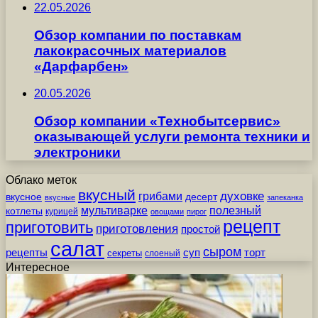
22.05.2026
Обзор компании по поставкам
лакокрасочных материалов
«Дарфарбен»
20.05.2026
Обзор компании «Технобытсервис»
оказывающей услуги ремонта техники и
электроники
Облако меток
вкусный
грибами
духовке
вкусное
десерт
вкусные
запеканка
мультиварке
полезный
котлеты
курицей
овощами
пирог
рецепт
приготовить
приготовления
простой
салат
сыром
рецепты
суп
торт
секреты
слоеный
Интересное