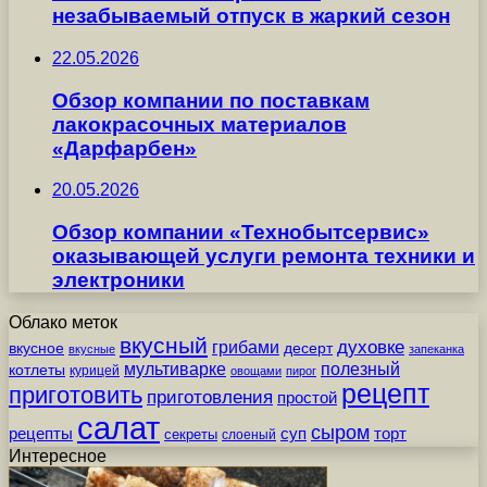
незабываемый отпуск в жаркий сезон
22.05.2026
Обзор компании по поставкам
лакокрасочных материалов
«Дарфарбен»
20.05.2026
Обзор компании «Технобытсервис»
оказывающей услуги ремонта техники и
электроники
Облако меток
вкусный
грибами
духовке
вкусное
десерт
вкусные
запеканка
мультиварке
полезный
котлеты
курицей
овощами
пирог
рецепт
приготовить
приготовления
простой
салат
сыром
рецепты
суп
торт
секреты
слоеный
Интересное