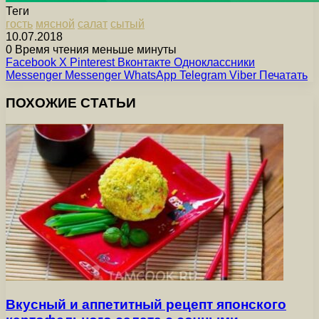
Теги
гость
мясной
салат
сытый
10.07.2018
0
Время чтения меньше минуты
Facebook
X
Pinterest
Вконтакте
Одноклассники
Messenger
Messenger
WhatsApp
Telegram
Viber
Печатать
ПОХОЖИЕ СТАТЬИ
Вкусный и аппетитный рецепт японского