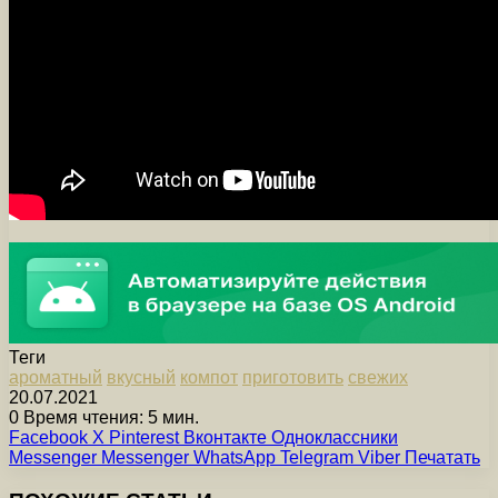
Теги
ароматный
вкусный
компот
приготовить
свежих
20.07.2021
0
Время чтения: 5 мин.
Facebook
X
Pinterest
Вконтакте
Одноклассники
Messenger
Messenger
WhatsApp
Telegram
Viber
Печатать