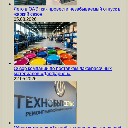
Лето в ОАЭ: как провести незабываемый отпуск в
жаркий сезон
05.08.2026
Обзор компании по поставкам лакокрасочных
материалов «Дарфарбен»
22.05.2026
Обзор компании «Технобытсервис» оказывающей