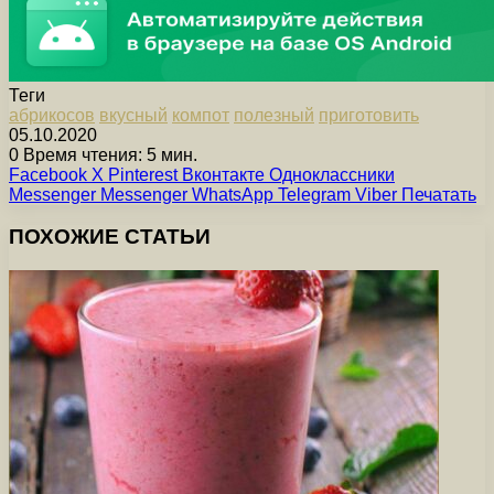
Теги
абрикосов
вкусный
компот
полезный
приготовить
05.10.2020
0
Время чтения: 5 мин.
Facebook
X
Pinterest
Вконтакте
Одноклассники
Messenger
Messenger
WhatsApp
Telegram
Viber
Печатать
ПОХОЖИЕ СТАТЬИ