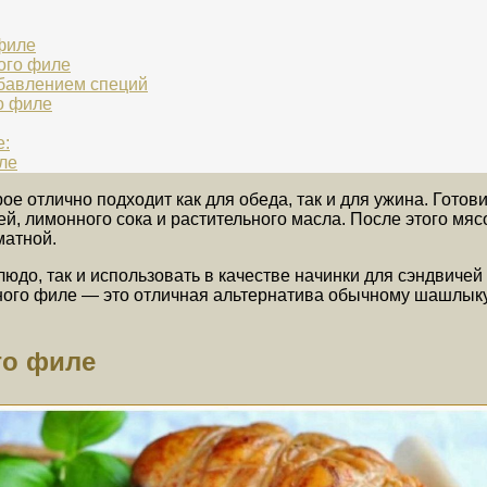
филе
ного филе
обавлением специй
о филе
е:
ле
е отлично подходит как для обеда, так и для ужина. Готов
й, лимонного сока и растительного масла. После этого мяс
матной.
до, так и использовать в качестве начинки для сэндвичей
иного филе — это отличная альтернатива обычному шашлыку 
го филе