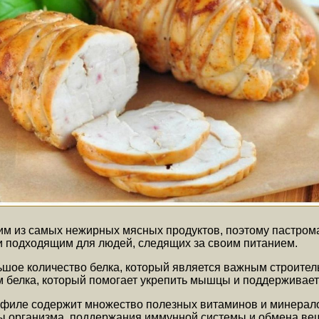
м из самых нежирных мясных продуктов, поэтому пастрома
 и подходящим для людей, следящих за своим питанием.
шое количество белка, который является важным строите
м белка, который помогает укрепить мышцы и поддерживает
филе содержит множество полезных витаминов и минералов,
ы организма, поддержания иммунной системы и обмена ве