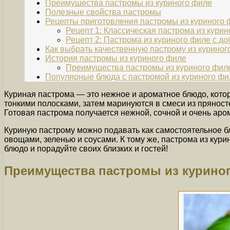
Преимущества пастромы из куриного филе
Полезные свойства пастромы
Рецепты приготовления пастромы из куриного 
Рецепт 1: Классическая пастрома из кури
Рецепт 2: Пастрома из куриного филе с д
Как выбрать качественную пастрому из куриног
История пастромы из куриного филе
Преимущества пастромы из куриного фил
Популярные блюда с пастромой из куриного фи
Куриная пастрома — это нежное и ароматное блюдо, которо
тонкими полосками, затем маринуются в смеси из пряносте
Готовая пастрома получается нежной, сочной и очень аро
Куриную пастрому можно подавать как самостоятельное блю
овощами, зеленью и соусами. К тому же, пастрома из кур
блюдо и порадуйте своих близких и гостей!
Преимущества пастромы из курино