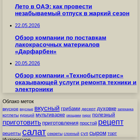
Лето в ОАЭ: как провести
незабываемый отпуск в жаркий сезон
22.05.2026
Обзор компании по поставкам
лакокрасочных материалов
«Дарфарбен»
20.05.2026
Обзор компании «Технобытсервис»
оказывающей услуги ремонта техники и
электроники
Облако меток
вкусный
грибами
духовке
вкусное
десерт
вкусные
запеканка
мультиварке
полезный
котлеты
курицей
овощами
пирог
рецепт
приготовить
приготовления
простой
салат
сыром
рецепты
суп
торт
секреты
слоеный
Интересное