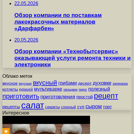
22.05.2026
Обзор компании по поставкам
лакокрасочных материалов
«Дарфарбен»
20.05.2026
Обзор компании «Технобытсервис»
оказывающей услуги ремонта техники и
электроники
Облако меток
вкусный
грибами
духовке
вкусное
десерт
вкусные
запеканка
мультиварке
полезный
котлеты
курицей
овощами
пирог
рецепт
приготовить
приготовления
простой
салат
сыром
рецепты
суп
торт
секреты
слоеный
Интересное