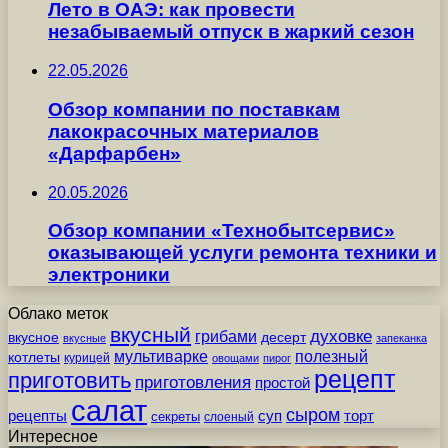
Лето в ОАЭ: как провести
незабываемый отпуск в жаркий сезон
22.05.2026
Обзор компании по поставкам
лакокрасочных материалов
«Дарфарбен»
20.05.2026
Обзор компании «Технобытсервис»
оказывающей услуги ремонта техники и
электроники
Облако меток
вкусный
грибами
духовке
вкусное
десерт
вкусные
запеканка
мультиварке
полезный
котлеты
курицей
овощами
пирог
рецепт
приготовить
приготовления
простой
салат
сыром
рецепты
суп
торт
секреты
слоеный
Интересное