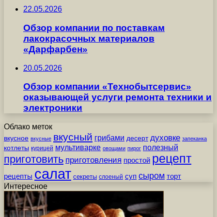
22.05.2026
Обзор компании по поставкам
лакокрасочных материалов
«Дарфарбен»
20.05.2026
Обзор компании «Технобытсервис»
оказывающей услуги ремонта техники и
электроники
Облако меток
вкусный
грибами
духовке
вкусное
десерт
вкусные
запеканка
мультиварке
полезный
котлеты
курицей
овощами
пирог
рецепт
приготовить
приготовления
простой
салат
сыром
рецепты
суп
торт
секреты
слоеный
Интересное