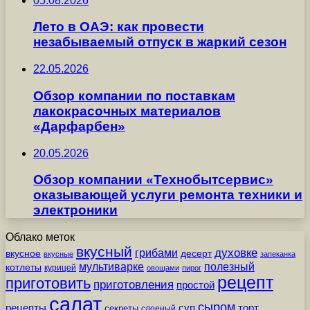
05.08.2026
Лето в ОАЭ: как провести
незабываемый отпуск в жаркий сезон
22.05.2026
Обзор компании по поставкам
лакокрасочных материалов
«Дарфарбен»
20.05.2026
Обзор компании «Технобытсервис»
оказывающей услуги ремонта техники и
электроники
Облако меток
вкусный
грибами
духовке
вкусное
десерт
вкусные
запеканка
мультиварке
полезный
котлеты
курицей
овощами
пирог
рецепт
приготовить
приготовления
простой
салат
сыром
рецепты
суп
торт
секреты
слоеный