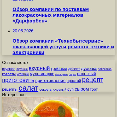
Обзор компании по поставкам
лакокрасочных материалов
«Дарфарбен»
20.05.2026
Обзор компании «Технобытсервис»
оказывающей услуги ремонта техники и
электроники
Облако меток
вкусный
грибами
духовке
вкусное
десерт
вкусные
запеканка
мультиварке
полезный
котлеты
курицей
овощами
пирог
рецепт
приготовить
приготовления
простой
салат
сыром
рецепты
суп
торт
секреты
слоеный
Интересное