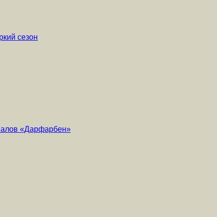
ркий сезон
риалов «Дарфарбен»