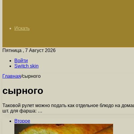
Искать
Пятница , 7 Август 2026
Войти
Switch skin
Главная
/
сырного
сырного
Таковой рулет можно подать как отдельное блюдо на домашн
шт. для фарша: …
Второе