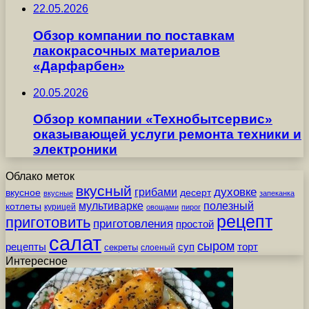
22.05.2026
Обзор компании по поставкам
лакокрасочных материалов
«Дарфарбен»
20.05.2026
Обзор компании «Технобытсервис»
оказывающей услуги ремонта техники и
электроники
Облако меток
вкусный
грибами
духовке
вкусное
десерт
вкусные
запеканка
мультиварке
полезный
котлеты
курицей
овощами
пирог
рецепт
приготовить
приготовления
простой
салат
сыром
рецепты
суп
торт
секреты
слоеный
Интересное