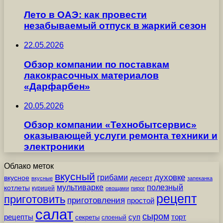
Лето в ОАЭ: как провести
незабываемый отпуск в жаркий сезон
22.05.2026
Обзор компании по поставкам
лакокрасочных материалов
«Дарфарбен»
20.05.2026
Обзор компании «Технобытсервис»
оказывающей услуги ремонта техники и
электроники
Облако меток
вкусный
грибами
духовке
вкусное
десерт
вкусные
запеканка
мультиварке
полезный
котлеты
курицей
овощами
пирог
рецепт
приготовить
приготовления
простой
салат
сыром
рецепты
суп
торт
секреты
слоеный