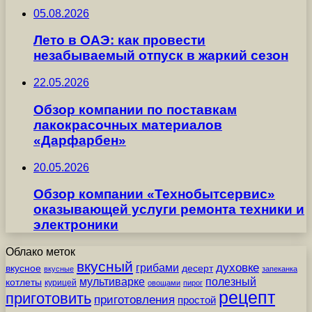
05.08.2026
Лето в ОАЭ: как провести
незабываемый отпуск в жаркий сезон
22.05.2026
Обзор компании по поставкам
лакокрасочных материалов
«Дарфарбен»
20.05.2026
Обзор компании «Технобытсервис»
оказывающей услуги ремонта техники и
электроники
Облако меток
вкусный
грибами
духовке
вкусное
десерт
вкусные
запеканка
мультиварке
полезный
котлеты
курицей
овощами
пирог
рецепт
приготовить
приготовления
простой