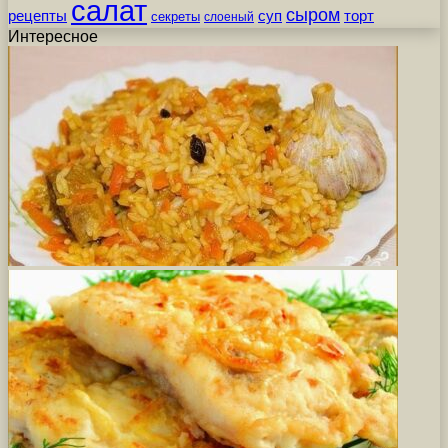
салат
сыром
рецепты
суп
торт
секреты
слоеный
Интересное