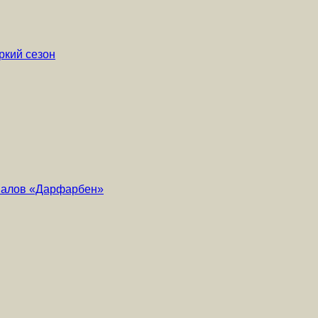
ркий сезон
риалов «Дарфарбен»