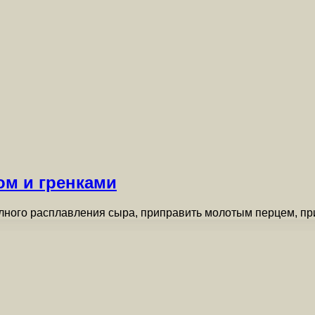
ом и гренками
олного расплавления сыра, приправить молотым перцем, прис