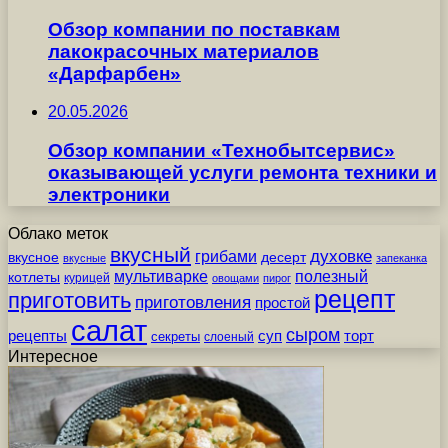
Обзор компании по поставкам
лакокрасочных материалов
«Дарфарбен»
20.05.2026
Обзор компании «Технобытсервис»
оказывающей услуги ремонта техники и
электроники
Облако меток
вкусный
грибами
духовке
вкусное
десерт
вкусные
запеканка
мультиварке
полезный
котлеты
курицей
овощами
пирог
рецепт
приготовить
приготовления
простой
салат
сыром
рецепты
суп
торт
секреты
слоеный
Интересное