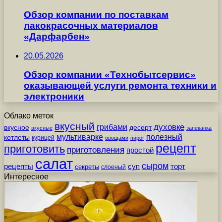
Обзор компании по поставкам
лакокрасочных материалов
«Дарфарбен»
20.05.2026
Обзор компании «Технобытсервис»
оказывающей услуги ремонта техники и
электроники
Облако меток
вкусный
грибами
духовке
вкусное
десерт
вкусные
запеканка
мультиварке
полезный
котлеты
курицей
овощами
пирог
рецепт
приготовить
приготовления
простой
салат
сыром
рецепты
суп
торт
секреты
слоеный
Интересное