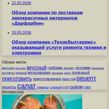
22.05.2026
Обзор компании по поставкам
лакокрасочных материалов
«Дарфарбен»
20.05.2026
Обзор компании «Технобытсервис»
оказывающей услуги ремонта техники и
электроники
Облако меток
вкусный
грибами
духовке
вкусное
десерт
вкусные
запеканка
мультиварке
полезный
котлеты
курицей
овощами
пирог
рецепт
приготовить
приготовления
простой
салат
сыром
рецепты
суп
торт
секреты
слоеный
Интересное