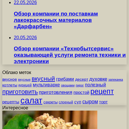
22.05.2026
Обзор компании по поставкам
лакокрасочных материалов
«Дарфарбен»
20.05.2026
Обзор компании «Технобытсервис»
оказывающей услуги ремонта техники и
электроники
Облако меток
вкусный
грибами
духовке
вкусное
десерт
вкусные
запеканка
мультиварке
полезный
котлеты
курицей
овощами
пирог
рецепт
приготовить
приготовления
простой
салат
сыром
рецепты
суп
торт
секреты
слоеный
Интересное