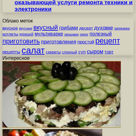
оказывающей услуги ремонта техники и
электроники
Облако меток
вкусный
грибами
духовке
вкусное
десерт
вкусные
запеканка
мультиварке
полезный
котлеты
курицей
овощами
пирог
рецепт
приготовить
приготовления
простой
салат
сыром
рецепты
суп
торт
секреты
слоеный
Интересное