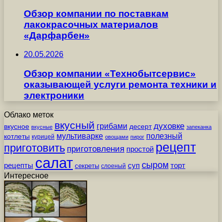
Обзор компании по поставкам
лакокрасочных материалов
«Дарфарбен»
20.05.2026
Обзор компании «Технобытсервис»
оказывающей услуги ремонта техники и
электроники
Облако меток
вкусный
грибами
духовке
вкусное
десерт
вкусные
запеканка
мультиварке
полезный
котлеты
курицей
овощами
пирог
рецепт
приготовить
приготовления
простой
салат
сыром
рецепты
суп
торт
секреты
слоеный
Интересное