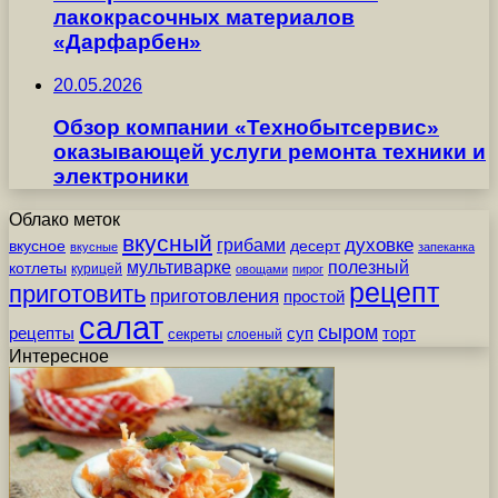
лакокрасочных материалов
«Дарфарбен»
20.05.2026
Обзор компании «Технобытсервис»
оказывающей услуги ремонта техники и
электроники
Облако меток
вкусный
грибами
духовке
вкусное
десерт
вкусные
запеканка
мультиварке
полезный
котлеты
курицей
овощами
пирог
рецепт
приготовить
приготовления
простой
салат
сыром
рецепты
суп
торт
секреты
слоеный
Интересное