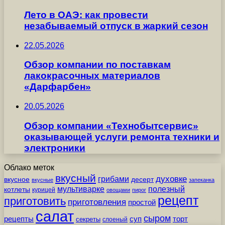
Лето в ОАЭ: как провести
незабываемый отпуск в жаркий сезон
22.05.2026
Обзор компании по поставкам
лакокрасочных материалов
«Дарфарбен»
20.05.2026
Обзор компании «Технобытсервис»
оказывающей услуги ремонта техники и
электроники
Облако меток
вкусный
грибами
духовке
вкусное
десерт
вкусные
запеканка
мультиварке
полезный
котлеты
курицей
овощами
пирог
рецепт
приготовить
приготовления
простой
салат
сыром
рецепты
суп
торт
секреты
слоеный