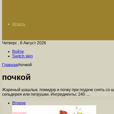
Искать
Четверг , 6 Август 2026
Войти
Switch skin
Главная
/
почкой
почкой
Жареный шашлык, помидор и почку при подаче снять со шп
сельдерея или петрушки. Ингредиенты: 240 …
Второе