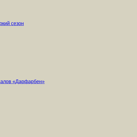
ркий сезон
риалов «Дарфарбен»