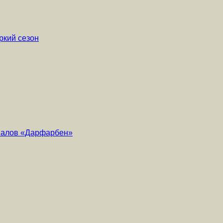
ркий сезон
риалов «Дарфарбен»