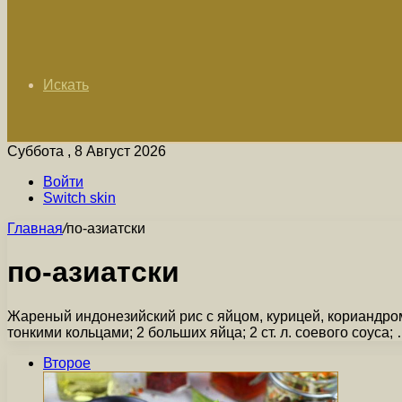
Искать
Суббота , 8 Август 2026
Войти
Switch skin
Главная
/
по-азиатски
по-азиатски
Жареный индонезийский рис с яйцом, курицей, кориандром
тонкими кольцами; 2 больших яйца; 2 ст. л. соевого соуса;
Второе