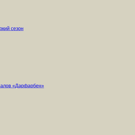
ркий сезон
риалов «Дарфарбен»