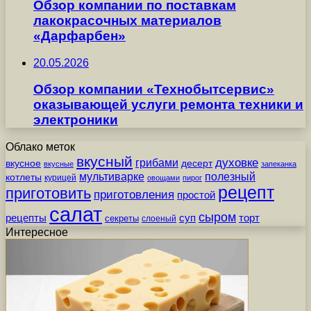
Обзор компании по поставкам
лакокрасочных материалов
«Дарфарбен»
20.05.2026
Обзор компании «Технобытсервис»
оказывающей услуги ремонта техники и
электроники
Облако меток
вкусный
грибами
духовке
вкусное
десерт
вкусные
запеканка
мультиварке
полезный
котлеты
курицей
овощами
пирог
рецепт
приготовить
приготовления
простой
салат
сыром
рецепты
суп
торт
секреты
слоеный
Интересное