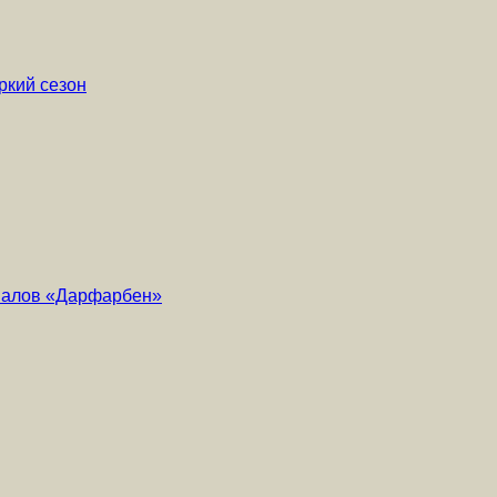
ркий сезон
риалов «Дарфарбен»