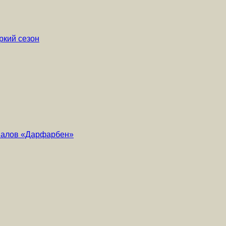
ркий сезон
риалов «Дарфарбен»