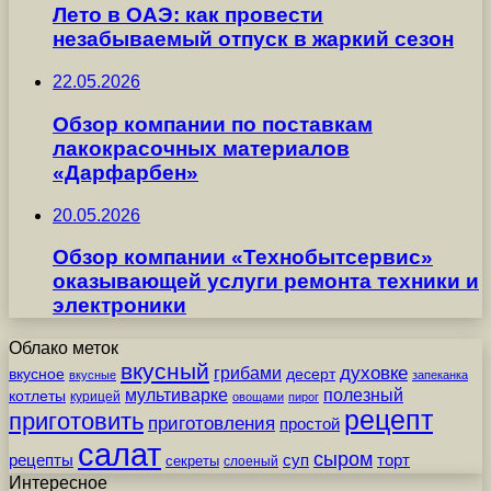
Лето в ОАЭ: как провести
незабываемый отпуск в жаркий сезон
22.05.2026
Обзор компании по поставкам
лакокрасочных материалов
«Дарфарбен»
20.05.2026
Обзор компании «Технобытсервис»
оказывающей услуги ремонта техники и
электроники
Облако меток
вкусный
грибами
духовке
вкусное
десерт
вкусные
запеканка
мультиварке
полезный
котлеты
курицей
овощами
пирог
рецепт
приготовить
приготовления
простой
салат
сыром
рецепты
суп
торт
секреты
слоеный
Интересное