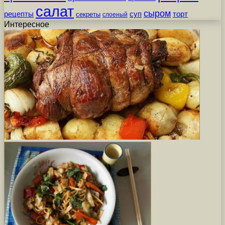
салат
сыром
рецепты
суп
торт
секреты
слоеный
Интересное