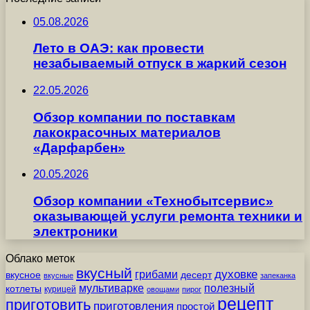
05.08.2026
Лето в ОАЭ: как провести
незабываемый отпуск в жаркий сезон
22.05.2026
Обзор компании по поставкам
лакокрасочных материалов
«Дарфарбен»
20.05.2026
Обзор компании «Технобытсервис»
оказывающей услуги ремонта техники и
электроники
Облако меток
вкусный
грибами
духовке
вкусное
десерт
вкусные
запеканка
мультиварке
полезный
котлеты
курицей
овощами
пирог
рецепт
приготовить
приготовления
простой