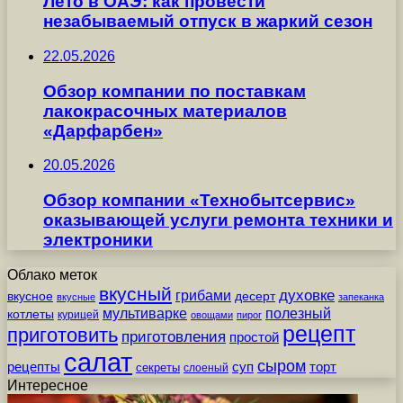
Лето в ОАЭ: как провести
незабываемый отпуск в жаркий сезон
22.05.2026
Обзор компании по поставкам
лакокрасочных материалов
«Дарфарбен»
20.05.2026
Обзор компании «Технобытсервис»
оказывающей услуги ремонта техники и
электроники
Облако меток
вкусный
грибами
духовке
вкусное
десерт
вкусные
запеканка
мультиварке
полезный
котлеты
курицей
овощами
пирог
рецепт
приготовить
приготовления
простой
салат
сыром
рецепты
суп
торт
секреты
слоеный
Интересное