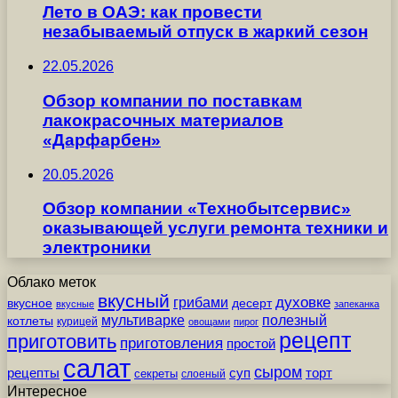
Лето в ОАЭ: как провести
незабываемый отпуск в жаркий сезон
22.05.2026
Обзор компании по поставкам
лакокрасочных материалов
«Дарфарбен»
20.05.2026
Обзор компании «Технобытсервис»
оказывающей услуги ремонта техники и
электроники
Облако меток
вкусный
грибами
духовке
вкусное
десерт
вкусные
запеканка
мультиварке
полезный
котлеты
курицей
овощами
пирог
рецепт
приготовить
приготовления
простой
салат
сыром
рецепты
суп
торт
секреты
слоеный
Интересное