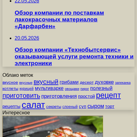
22.05.2026
Обзор компании по поставкам
лакокрасочных материалов
«Дарфарбен»
20.05.2026
Обзор компании «Технобытсервис»
оказывающей услуги ремонта техники и
электроники
Облако меток
вкусный
грибами
духовке
вкусное
десерт
вкусные
запеканка
мультиварке
полезный
котлеты
курицей
овощами
пирог
рецепт
приготовить
приготовления
простой
салат
сыром
рецепты
суп
торт
секреты
слоеный
Интересное