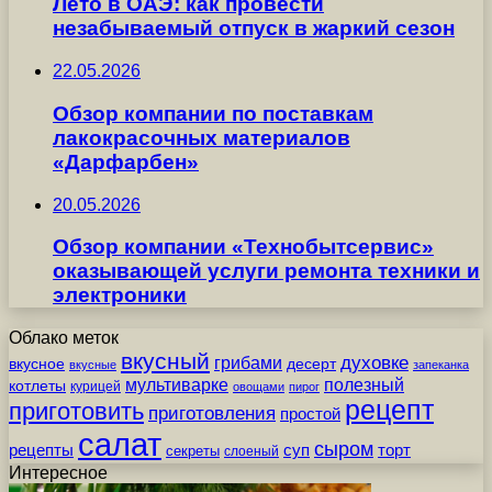
Лето в ОАЭ: как провести
незабываемый отпуск в жаркий сезон
22.05.2026
Обзор компании по поставкам
лакокрасочных материалов
«Дарфарбен»
20.05.2026
Обзор компании «Технобытсервис»
оказывающей услуги ремонта техники и
электроники
Облако меток
вкусный
грибами
духовке
вкусное
десерт
вкусные
запеканка
мультиварке
полезный
котлеты
курицей
овощами
пирог
рецепт
приготовить
приготовления
простой
салат
сыром
рецепты
суп
торт
секреты
слоеный
Интересное