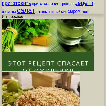
рецепт
приготовить
приготовления
простой
салат
сыром
рецепты
суп
торт
секреты
слоеный
Интересное